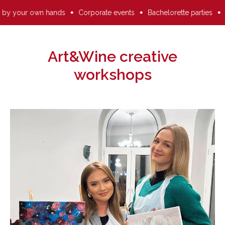
orporate events
Bachelorette parties
Anniversaries and birthda
Art&Wine creative
workshops