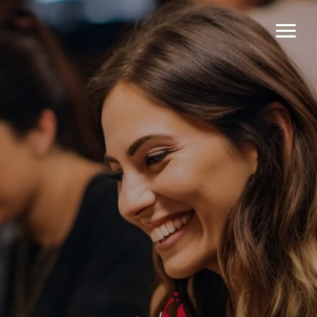
Creating memorable event
experiences
Corporate events, team building