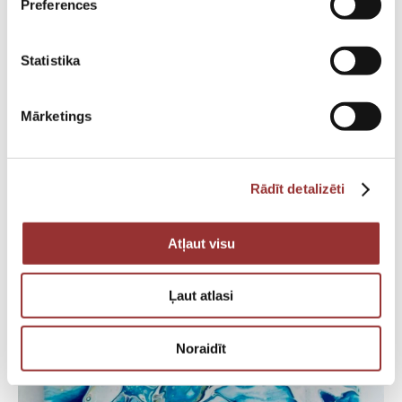
Preferences
Statistika
Aromatic candles with your own hands
Read More
Mārketings
Rādīt detalizēti
Atļaut visu
Ļaut atlasi
Noraidīt