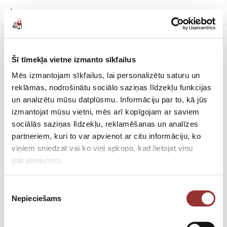
Šī tīmekļa vietne izmanto sīkfailus
Mēs izmantojam sīkfailus, lai personalizētu saturu un
reklāmas, nodrošinātu sociālo saziņas līdzekļu funkcijas
un analizētu mūsu datplūsmu. Informāciju par to, kā jūs
izmantojat mūsu vietni, mēs arī kopīgojam ar saviem
sociālās saziņas līdzekļu, reklamēšanas un analīzes
partneriem, kuri to var apvienot ar citu informāciju, ko
viņiem sniedzat vai ko viņi apkopo, kad lietojat viņu
pakalpojumus.
Piekrišanas
Nepieciešams
izvēle
aGift card for a candle making masterclass