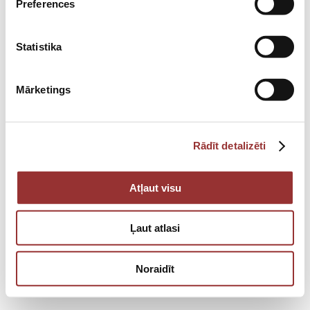
Preferences
(for 1 person)
€
39.00
Statistika
Mārketings
Rādīt detalizēti
Atļaut visu
Ļaut atlasi
Noraidīt