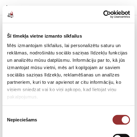
Šī tīmekļa vietne izmanto sīkfailus
Mēs izmantojam sīkfailus, lai personalizētu saturu un
reklāmas, nodrošinātu sociālo saziņas līdzekļu funkcijas
un analizētu mūsu datplūsmu. Informāciju par to, kā jūs
izmantojat mūsu vietni, mēs arī kopīgojam ar saviem
sociālās saziņas līdzekļu, reklamēšanas un analīzes
partneriem, kuri to var apvienot ar citu informāciju, ko
viņiem sniedzat vai ko viņi apkopo, kad lietojat viņu
pakalpojumus.
Piekrišanas
Nepieciešams
izvēle
Подарочная карта на открытое