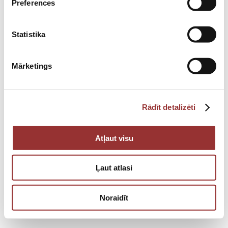
Preferences
мероприятие (на 2-х человек)
€
75.00
Statistika
Mārketings
Rādīt detalizēti
Atļaut visu
Ļaut atlasi
Noraidīt