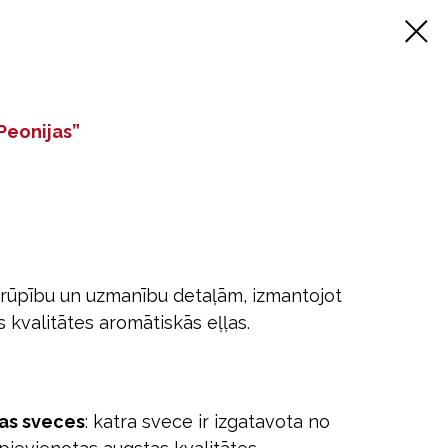
Peonijas”
 rūpību un uzmanību detaļām, izmantojot
 kvalitātes aromātiskās eļļas.
tas sveces
: katra svece ir izgatavota no