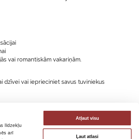
sācijai
nai
ās vai romantiskām vakariņām.
i dzīvei vai ieprieciniet savus tuviniekus
Atļaut visu
s līdzekļu
mēs arī
Ļaut atlasi