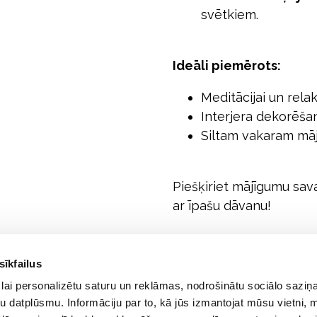
svētkiem.
Ideāli piemērots:
Meditācijai un relak
Interjera dekorēša
Siltam vakaram māj
Piešķiriet mājīgumu sava
ar īpašu dāvanu!
sīkfailus
lai personalizētu saturu un reklāmas, nodrošinātu sociālo saziņa
u datplūsmu. Informāciju par to, kā jūs izmantojat mūsu vietni, 