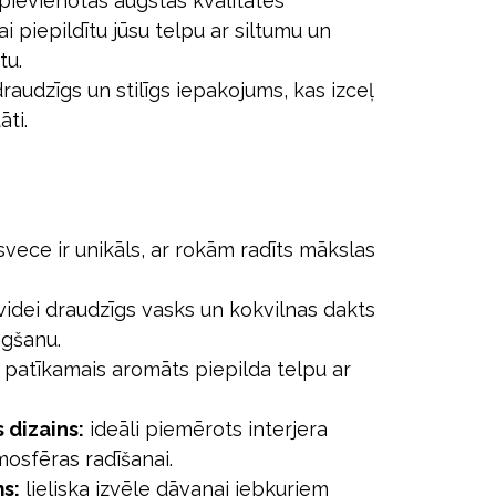
pievienotas augstas kvalitātes
ai piepildītu jūsu telpu ar siltumu un
tu.
 draudzīgs un stilīgs iepakojums, kas izceļ
āti.
vece ir unikāls, ar rokām radīts mākslas
idei draudzīgs vasks un kokvilnas dakts
egšanu.
patīkamais aromāts piepilda telpu ar
s dizains:
ideāli piemērots interjera
mosfēras radīšanai.
s:
lieliska izvēle dāvanai jebkuriem