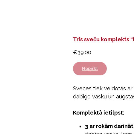
Trīs sveču komplekts “
€
39.00
Nopirkt
Sveces tiek veidotas ar
dabīgo vasku un augstas
Komplektā ietilpst:
3 ar rokām darinā