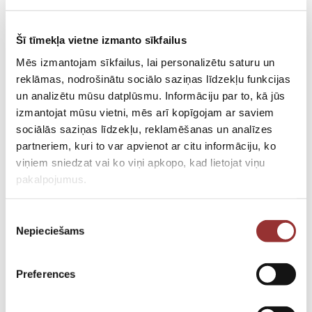
€
29.00
Šī tīmekļa vietne izmanto sīkfailus
Buy
Mēs izmantojam sīkfailus, lai personalizētu saturu un
reklāmas, nodrošinātu sociālo saziņas līdzekļu funkcijas
un analizētu mūsu datplūsmu. Informāciju par to, kā jūs
The candles are created with care and
izmantojat mūsu vietni, mēs arī kopīgojam ar saviem
attention to detail, using natural wax and high
sociālās saziņas līdzekļu, reklamēšanas un analīzes
quality fragrance oils.
partneriem, kuri to var apvienot ar citu informāciju, ko
viņiem sniedzat vai ko viņi apkopo, kad lietojat viņu
Set includes:
pakalpojumus.
2 handmade candles
: Each candle is made
of natural wax with the addition of high
Piekrišanas
quality fragrance oils to fill your space with
Nepieciešams
izvēle
warmth and exquisite fragrance.
Packaging
: Eco-friendly and stylish
Preferences
packaging that will emphasize the exclusivity
of the gift.